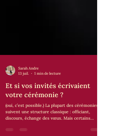
Sarah Andre
13 juil.
1 min de lecture
Et si vos invités écrivaient
votre cérémonie ?
(oui, c’est possible.) La plupart des cérémonies
suivent une structure classique : officiant,