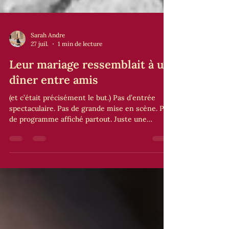
Sarah Andre
27 juil.
1 min de lecture
Leur mariage ressemblait à un
dîner entre amis
(et c’était précisément le but.) Pas d’entrée
spectaculaire. Pas de grande mise en scène. Pas
de programme affiché partout. Juste une
immense table. Des bougies. Du vin qui circule.
Des conversations qui débordent. Et une
sensation immédiate : personne n’était là pour
assister à un événement. Tout le monde était là
pour vivre quelque chose ensemble. Ce mariage
avait supprimé tout ce qui créait de la distance
entre les mariés et leurs invités. Résultat ? Une
atmosphère incroya