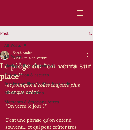
Post
All Posts
Sarah Andre
All Posts
6 avr.
1 min de lecture
Le piège du “on verra sur
Mariages libres & assumés
place”
Organisation & astuces
Inspiration libre & idées hors cadr
(
et pourquoi il coûte toujours plus 
cher que prévu
)
Mindset & émotions
Moments & émotions fortes
“On verra le jour J.”
C’est une phrase qu’on entend 
souvent… et qui peut coûter très 